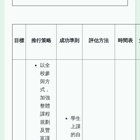
目標
推行策略
成功準則
評估方法
時間表
以全
校參
與方
式，
加強
整體
課程
學生
規劃
上課
及豐
的自
富課