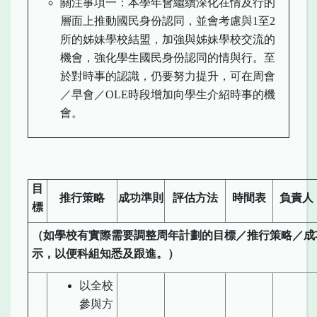
關注事項一：本學年會繼續深化在情及行的
層面上推動國民身份認同，並會考慮與1至2
所的姊妹學校結盟，加強與姊妹學校交流的
機會，強化學生國民身份認同的情與行。至
於對時事的認識，仍要努力提升，可在周會
／早會／OLE時段增加向學生介紹時事的機
會。
目
推行策略
成功準則
評估方法
時間表
負責人
標
（如學校
有實際
需要調整周年計劃的目標
／
推行策略
／
成
示，以便科組知悉及跟進。）
以全校
參與方