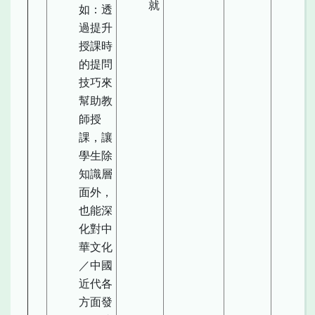
就
如：透
過提升
授課時
的提問
技巧來
幫助教
師授
課，讓
學生除
知識層
面外，
也能深
化對中
華文化
／中國
近代各
方面發