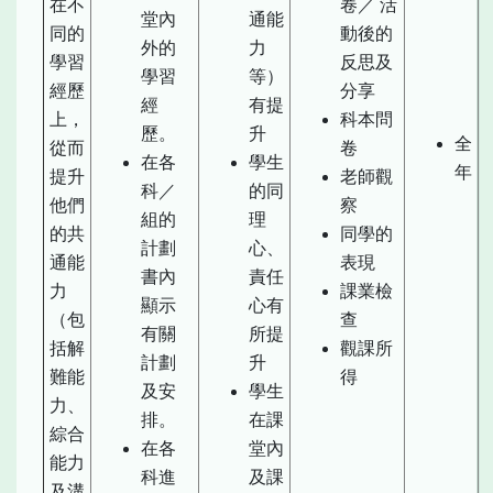
在不
卷／ 活
堂內
通能
同的
動後的
外的
力
學習
反思及
學習
等）
經歷
分享
經
有提
上，
科本問
歷。
升
全
從而
卷
在各
學生
年
提升
老師觀
科／
的同
他們
察
組的
理
的共
同學的
計劃
心、
通能
表現
書內
責任
力
課業檢
顯示
心有
（包
查
有關
所提
括解
觀課所
計劃
升
難能
得
及安
學生
力、
排。
在課
綜合
在各
堂內
能力
科進
及課
及溝