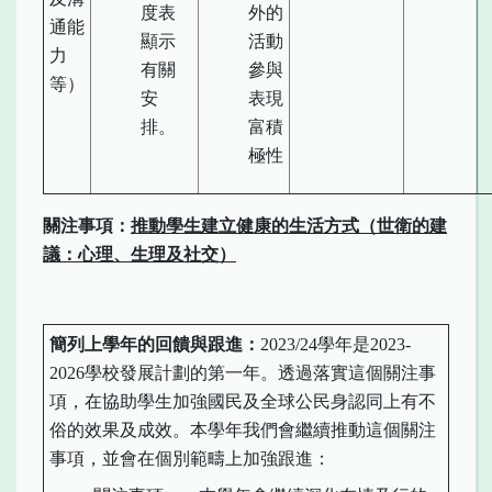
度表
外的
通能
顯示
活動
力
有關
參與
等）
安
表現
排。
富積
極性
關注事項：
推動學生建立健康的生活方式（世衛的建
議：心理、生理及社交）
簡列上學年的回
饋
與跟
進
：
2023/24學年是2023-
2026學校發展計劃的第一年。透過落實這個關注事
項，在協助學生加強國民及全球公民身認同上有不
俗的效果及成效。本學年我們會繼續推動這個關注
事項，並會在個別範疇上加強跟進：