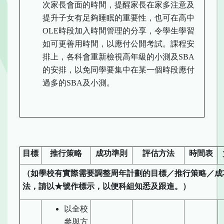
次家長會面的時間，提醒家長在家多注意及
提升子女有足夠睡眠的重要性，也可在高中
OLE時段加入時間管理的分享，令學生學習
如可更善用時間，以應付公開考試。課程安
排上，各科會重新檢視高年級的小測及SBA
的安排，以免同學要集中在某一個時段應付
過多的SBA及小測。
目標
推行策略
成功準則
評估方法
時間表
（如學校
有實際
需要調整周年計劃的目標
／
推行策略
／
成
法，請以
★
號
作
標示，以便科組知悉及跟進。）
以全校
參與方