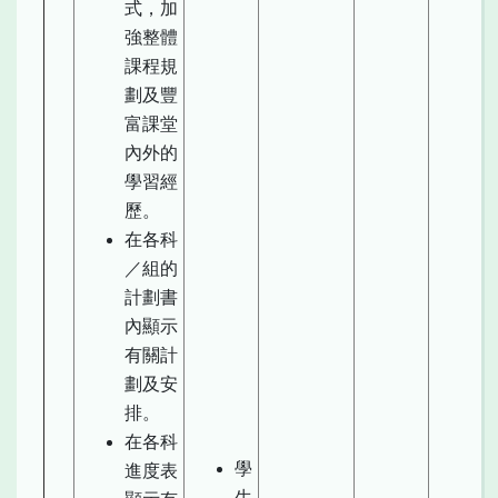
式，加
強整體
課程規
劃及豐
富課堂
內外的
學習經
歷。
在各科
／組的
計劃書
內顯示
有關計
劃及安
排。
在各科
學
進度表
生