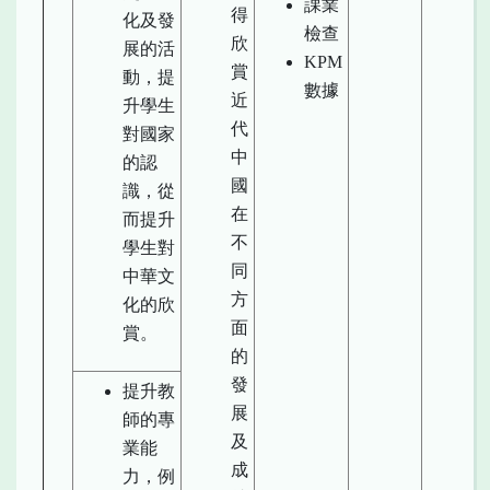
課業
得
化及發
檢查
欣
展的活
KPM
賞
動，提
數據
近
升學生
代
對國家
中
的認
國
識，從
在
而提升
不
學生對
同
中華文
方
化的欣
面
賞。
的
發
提升教
展
師的專
及
業能
成
力，例