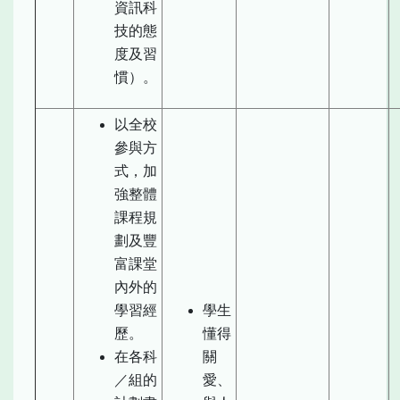
資訊科
技的態
度及習
慣）。
以全校
參與方
式，加
強整體
課程規
劃及豐
富課堂
內外的
學習經
學生
歷。
懂得
在各科
關
／組的
愛、