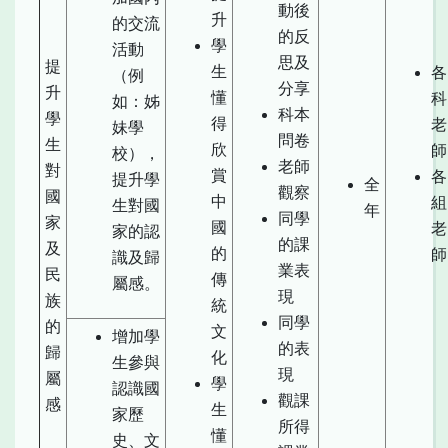
動後
升
的交流
的反
學
活動
思及
提
生
各
（例
分享
升
懂
科
如：姊
科本
學
得
老
妹學
問卷
生
欣
師
校），
老師
對
賞
各
提升學
全
觀察
國
中
組
生對國
年
同學
家
國
老
家的認
的課
及
的
師
識及歸
業表
民
傳
屬感。
現
族
統
同學
的
文
增加學
的表
歸
化
生參與
現
屬
學
認識國
觀課
感
生
家歷
所得
懂
史、文