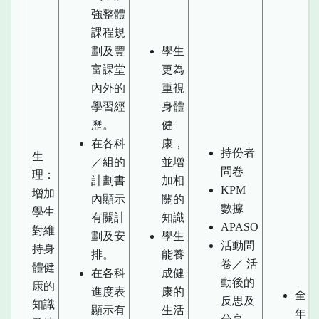
強整體
課程規
劃及豐
學生
富課堂
更為
內外的
重視
學習經
身體
歷。
健
在各科
康，
持份者
生
／組的
並增
問卷
理：
計劃書
加相
KPM
增加
內顯示
關的
數據
學生
有關計
知識
APASO
對維
劃及安
學生
活動問
持身
排。
能養
卷／ 活
體健
在各科
成健
動後的
康的
進度表
康的
全
反思及
知識
顯示有
生活
年