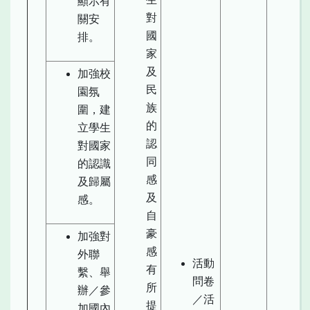
顯示有
對
關安
國
排。
家
及
加強校
民
園氛
族
圍，建
的
立學生
認
對國家
同
的認識
感
及歸屬
及
感。
自
豪
加強對
感
外聯
活動
有
繫、舉
問卷
所
辦／參
／活
提
加國內