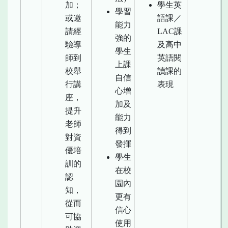
加；
學生英
學習
或邀
語課／
能力
請經
LAC課
強的
驗導
及高中
學生
師到
英語閱
上課
校舉
讀課的
自信
行講
表現
心增
座，
加及
提升
能力
老師
得到
對資
發揮
優培
學生
訓的
在校
認
園內
知，
更有
從而
信心
可協
使用