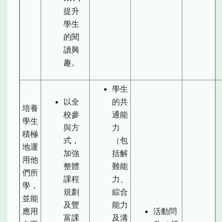
提升
學生
的閱
讀興
趣。
學生
以全
的共
培養
校參
通能
學生
與方
力
積極
式，
（包
地運
加強
括解
用他
整體
難能
們所
課程
力、
學，
規劃
綜合
並能
及豐
能力
應用
活動問
富課
及溝