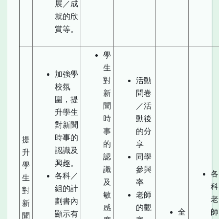
展／成
就的欣
賞等。
學
生
加強學
對
活動
校氛
新
問卷
圍，提
聞
／活
升學生
時
動後
對新聞
事
的分
時事的
提
的
享
認識及
升
認
同學
興趣。
學
識
參與
各
各科／
生
及
率
科
組的計
對
敏
老師
老
劃書內
新
感
的觀
全
師
顯示有
聞