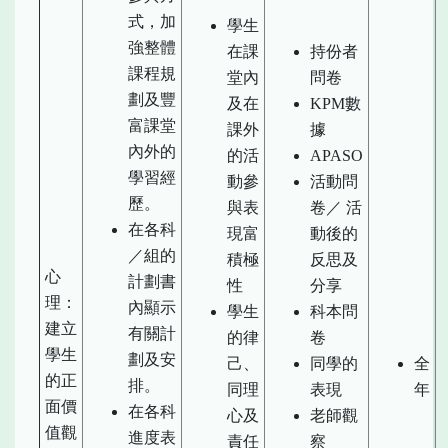
式，加
學生
強整體
在課
持份者
課程規
堂內
問卷
劃及豐
及在
KPM數
富課堂
課外
據
內外的
的活
APASO
學習經
動參
活動問
歷。
與表
卷／ 活
在各科
現富
動後的
／組的
積極
反思及
心
計劃書
性
分享
理：
內顯示
學生
科本問
建立
有關計
的律
卷
學生
劃及安
己、
同學的
全
的正
排。
同理
表現
年
面價
在各科
心及
老師觀
值觀
進度表
責任
察