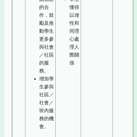
的合
懂得
作，鼓
以理
勵及推
性和
動學生
同理
更多參
心處
與社會
理人
／社區
際關
的服
係
務。
增加學
生參與
社區／
社會／
班內服
務的機
會。