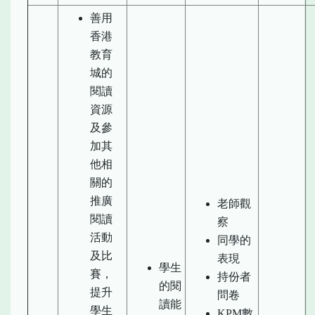
善用
香港
教育
城的
閱讀
資源
及參
加其
他相
關的
推廣
老師觀
閱讀
察
活動
同學的
及比
表現
學生
賽，
持份者
的閱
提升
問卷
讀能
學生
KPM數