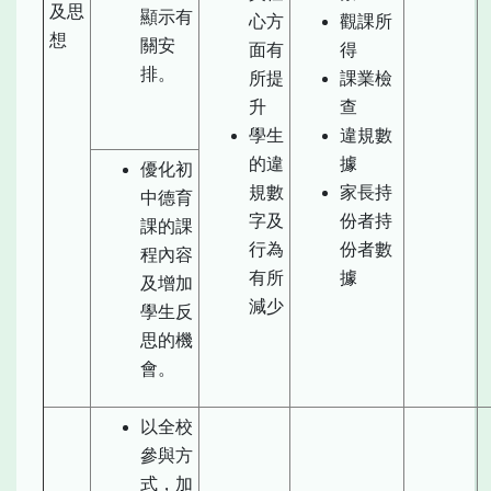
及思
顯示有
心方
觀課所
想
關安
面有
得
排。
所提
課業檢
升
查
學生
違規數
的違
據
優化初
規數
家長持
中德育
字及
份者持
課的課
行為
份者數
程內容
有所
據
及增加
減少
學生反
思的機
會。
以全校
參與方
式，加