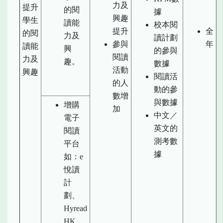
力及
提升
的閱
據
興趣
學生
讀能
校本閱
提升
全
的閱
力及
讀計劃
參與
年
讀能
興
的參與
閱讀
力及
趣。
數據
活動
興趣
閱讀活
的人
動的參
數增
與數據
增購
加
中文／
電子
英文的
閱讀
測考數
平台
據
如：e
悅讀
計
劃、
Hyread
HK，