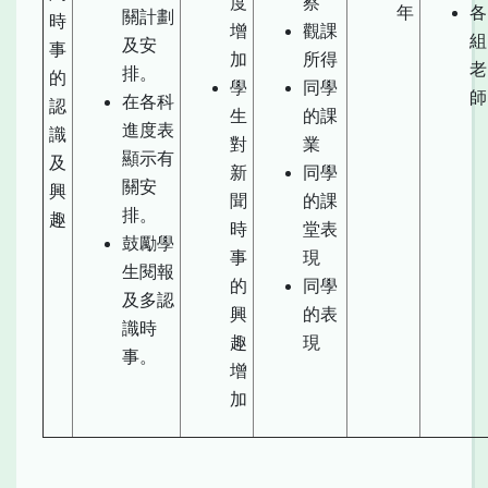
度
察
年
各
關計劃
時
增
觀課
組
及安
事
加
所得
老
排。
的
學
同學
師
在各科
認
生
的課
進度表
識
對
業
顯示有
及
新
同學
關安
興
聞
的課
排。
趣
時
堂表
鼓勵學
事
現
生閱報
的
同學
及多認
興
的表
識時
趣
現
事。
增
加