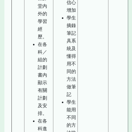
信心
堂內
增加
外的
學生
學習
摘錄
經
筆記
歷。
具系
在各
統及
科／
懂得
組的
用不
計劃
同的
書內
方法
顯示
做筆
有關
記
計劃
學生
及安
能用
排。
不同
在各
的方
科進