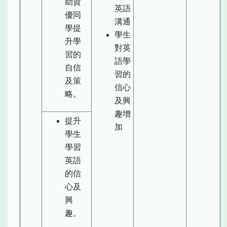
助資
英語
優同
溝通
學提
學生
升學
對英
習的
語學
自信
習的
及策
信心
略。
及興
趣增
提升
加
學生
學習
英語
的信
心及
興
趣。