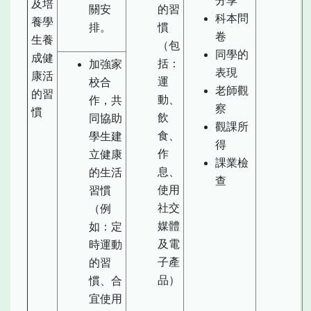
分享
及培
關安
的習
科本問
養學
排。
慣
卷
生養
（包
同學的
成健
括：
加強家
表現
康活
運
校合
老師觀
的習
動、
作，共
察
慣
飲
同協助
觀課所
食、
學生建
得
作
立健康
課業檢
息、
的生活
查
使用
習慣
社交
（例
媒體
如：定
及電
時運動
子產
的習
品）
慣、合
宜使用