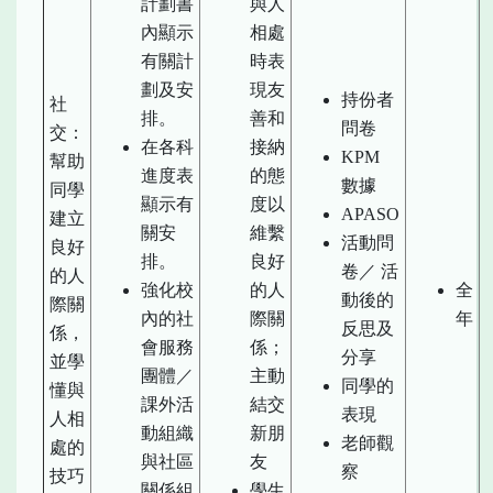
計劃書
與人
內顯示
相處
有關計
時表
劃及安
現友
持份者
社
排。
善和
問卷
交：
在各科
接納
KPM
幫助
進度表
的態
數據
同學
顯示有
度以
APASO
建立
關安
維繫
活動問
良好
排。
良好
卷／ 活
的人
強化校
的人
全
動後的
際關
內的社
際關
年
反思及
係，
會服務
係；
分享
並學
團體／
主動
同學的
懂與
課外活
結交
表現
人相
動組織
新朋
老師觀
處的
與社區
友
察
技巧
關係組
學生