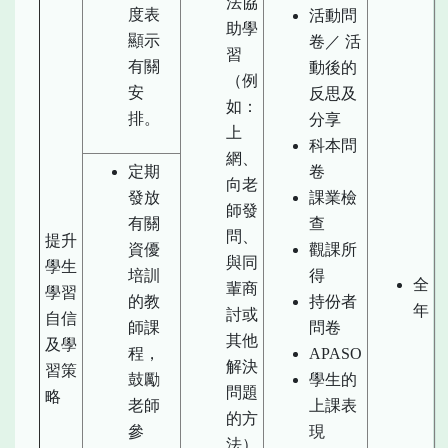
法協
度表
活動問
助學
顯示
卷／ 活
習
有關
動後的
（例
安
反思及
如：
排。
分享
上
科本問
網、
定期
卷
向老
發放
課業檢
師發
有關
查
問、
提升
資優
觀課所
與同
學生
培訓
得
全
輩商
學習
的教
持份者
年
討或
自信
師課
問卷
其他
及學
程，
APASO
解決
習策
鼓勵
學生的
問題
略
老師
上課表
的方
參
現
法）