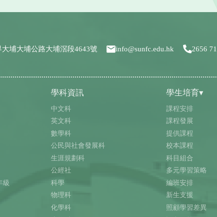
界大埔大埔公路大埔滘段4643號
info@sunfc.edu.hk
2656 7
學科資訊
學生培育▾
中文科
課程安排
英文科
課程發展
數學科
提供課程
公民與社會發展科
校本課程
生涯規劃科
科目組合
公經社
多元學習策略
年級
科學
編班安排
物理科
新生支援
化學科
照顧學習差異