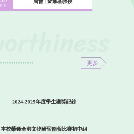
周會 | 金耀基教授
04月
03月
更多
2024-2025“伴你高飛”獎勵計劃得獎名單
香港大學MACHSAA全港中國歷史研習
2026年度中學文憑考試本校成績摘要
慈恩基金會學業進步獎獎學金頒獎禮
2024-2025年度學生獲獎記錄
頒獎禮
本校榮獲全港文物研習簡報比賽初中組
本校畢業生黎卓臻及蘇建庚榮獲「領展
第三屆 ESG 人工智能垂直耕種比賽
2025-2026年度學生獲獎記錄