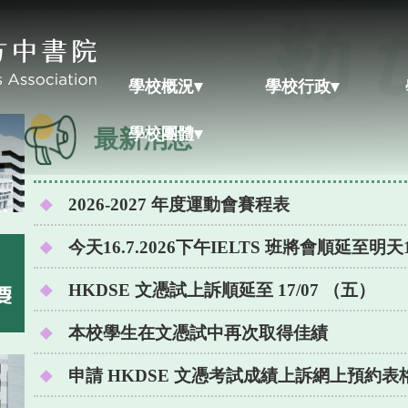
學校概況▾
學校行政▾
學校團體▾
最新消息
2026-2027 年度運動會賽程表
今天16.7.2026下午IELTS 班將會順延至明天1
HKDSE 文憑試上訴順延至 17/07 （五）
本校學生在文憑試中再次取得佳績
申請 HKDSE 文憑考試成績上訴網上預約表