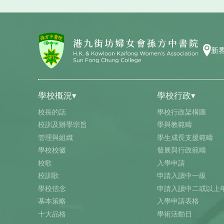
新
學校概況▾
學校行政▾
校長的話
學校行政架構圖
校訓及辦學宗旨
學與教範疇
管理與組織
學生成長支援範疇
學校校徽
發展與行政範疇
校歌
入學申請
校訓歌
申請入讀中一級
學校信念
申請入讀中二或以上
基本策略
入學申請表格
十大品格
學術活動日