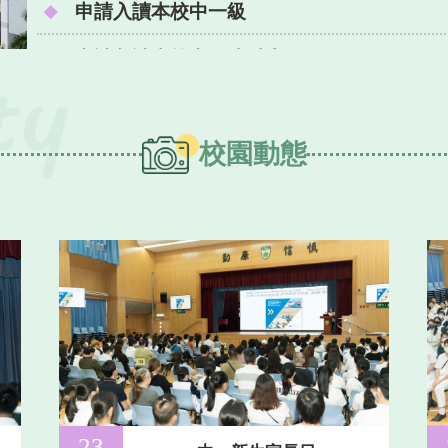
申請入讀本校中一級
申請入讀本校中二或以上年級
25-26年度家政科下學期班際海報設計比賽
校園動態
馬灣及故宮文化博物館一天遊入圍結果通知
本校3A葉展盛同學獲選參加「少年太空人體驗
23