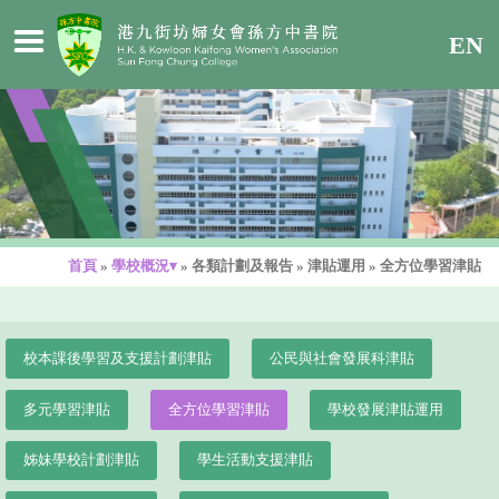
EN
首頁
»
學校概況▾
»
各類計劃及報告
»
津貼運用
»
全方位學習津貼
校本課後學習及支援計劃津貼
公民與社會發展科津貼
多元學習津貼
全方位學習津貼
學校發展津貼運用
姊妹學校計劃津貼
學生活動支援津貼