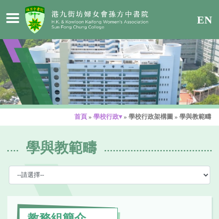
EN
首頁
»
學校行政▾
»
學校行政架構圖
»
學與教範疇
學與教範疇
教務組簡介