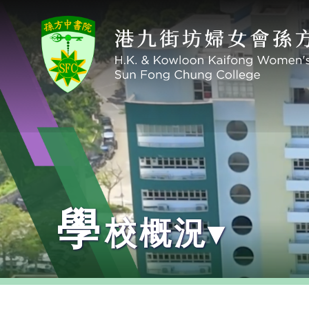
學
校概況▾