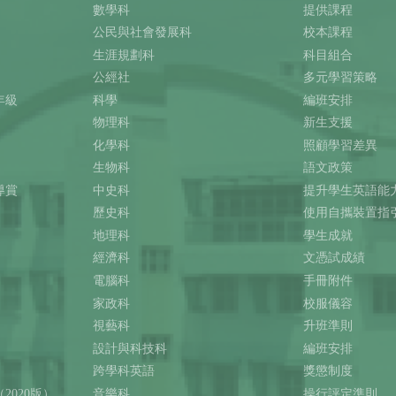
數學科
提供課程
公民與社會發展科
校本課程
生涯規劃科
科目組合
公經社
多元學習策略
年級
科學
編班安排
物理科
新生支援
化學科
照顧學習差異
生物科
語文政策
導賞
中史科
提升學生英語能
歷史科
使用自攜裝置指
地理科
學生成就
經濟科
文憑試成績
電腦科
手冊附件
家政科
校服儀容
視藝科
升班準則
設計與科技科
編班安排
跨學科英語
獎懲制度
2020版）
音樂科
操行評定準則