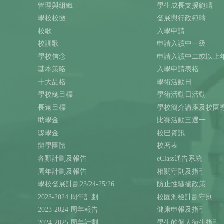
管理與組織
學生成長支援範疇
學校校徽
發展與行政範疇
校歌
入學申請
校訓歌
申請入讀中一級
學校信念
申請入讀中二或以上
基本策略
入學申請表格
十大品格
學術活動日
學校總目標
學術活動日活動
長遠目標
學校簡介講座及校園
助學金
比賽活動三選一
獎學金
校巴資訊
辦學團體
校曆表
各類計劃及報告
eClass通告系統
周年計劃及報告
相關守則及指引
學校發展計劃23/24-25/26
防止性騷擾政策
2023-2024 周年計劃
校園測檢計劃守則
2023-2024 周年報告
健康申報及指引
2024-2025 周年計劃
學生的個人衛生指引（