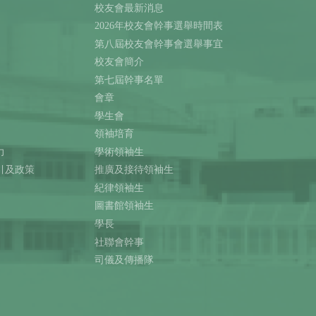
校友會最新消息
2026年校友會幹事選舉時間表
第八屆校友會幹事會選舉事宜
校友會簡介
第七屆幹事名單
會章
學生會
領袖培育
力
學術領袖生
引及政策
推廣及接待領袖生
紀律領袖生
圖書館領袖生
學長
社聯會幹事
司儀及傳播隊