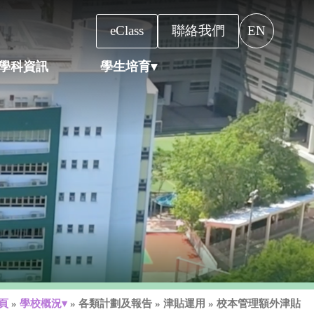
eClass
聯絡我們
EN
學科資訊
學生培育▾
頁
»
學校概況▾
»
各類計劃及報告
»
津貼運用
»
校本管理額外津貼