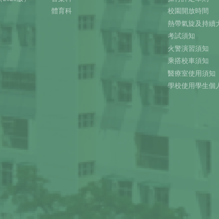
體育科
校園開放時間
熱帶氣旋及持續
考試須知
火警演習須知
乘搭校車須知
醫療室使用須知
學校使用學生個