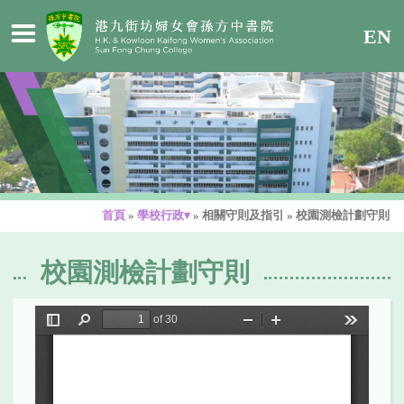
EN
首頁
»
學校行政▾
»
相關守則及指引
»
校園測檢計劃守則
校園測檢計劃守則