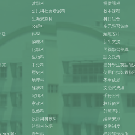
數學科
提供課程
公民與社會發展科
校本課程
生涯規劃科
科目組合
公經社
多元學習策略
年級
科學
編班安排
物理科
新生支援
化學科
照顧學習差異
生物科
語文政策
導賞
中史科
提升學生英語能
歷史科
使用自攜裝置指
地理科
學生成就
經濟科
文憑試成績
電腦科
手冊附件
家政科
校服儀容
視藝科
升班準則
設計與科技科
編班安排
跨學科英語
獎懲制度
2020版）
音樂科
操行評定準則