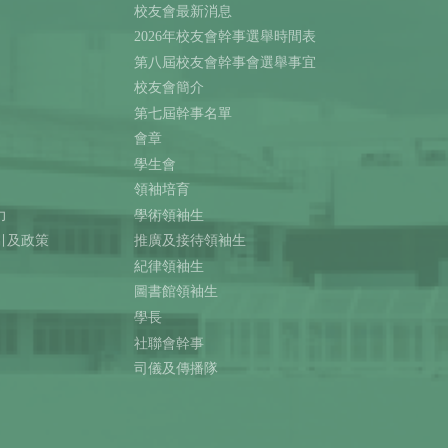
校友會最新消息
2026年校友會幹事選舉時間表
第八屆校友會幹事會選舉事宜
校友會簡介
第七屆幹事名單
會章
學生會
領袖培育
力
學術領袖生
引及政策
推廣及接待領袖生
紀律領袖生
圖書館領袖生
學長
社聯會幹事
司儀及傳播隊