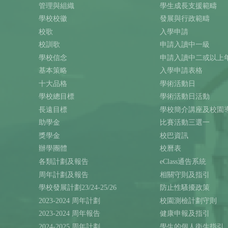
管理與組織
學生成長支援範疇
學校校徽
發展與行政範疇
校歌
入學申請
校訓歌
申請入讀中一級
學校信念
申請入讀中二或以上
基本策略
入學申請表格
十大品格
學術活動日
學校總目標
學術活動日活動
長遠目標
學校簡介講座及校園
助學金
比賽活動三選一
獎學金
校巴資訊
辦學團體
校曆表
各類計劃及報告
eClass通告系統
周年計劃及報告
相關守則及指引
學校發展計劃23/24-25/26
防止性騷擾政策
2023-2024 周年計劃
校園測檢計劃守則
2023-2024 周年報告
健康申報及指引
2024-2025 周年計劃
學生的個人衛生指引（