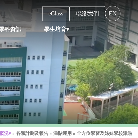
eClass
聯絡我們
EN
學科資訊
學生培育▾
概況▾
»
各類計劃及報告
»
津貼運用
»
全方位學習及姊妹學校津貼