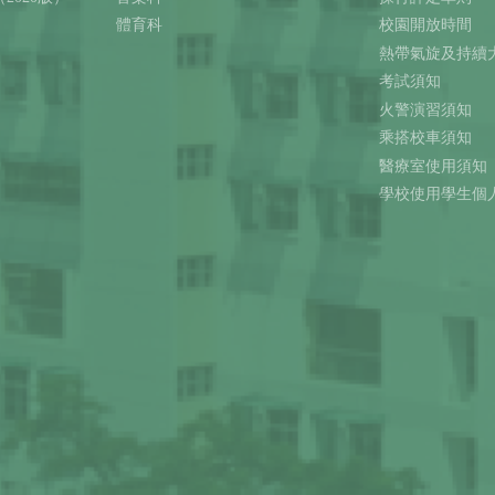
體育科
校園開放時間
熱帶氣旋及持續
考試須知
火警演習須知
乘搭校車須知
醫療室使用須知
學校使用學生個