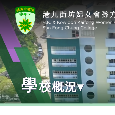
學
校概況▾