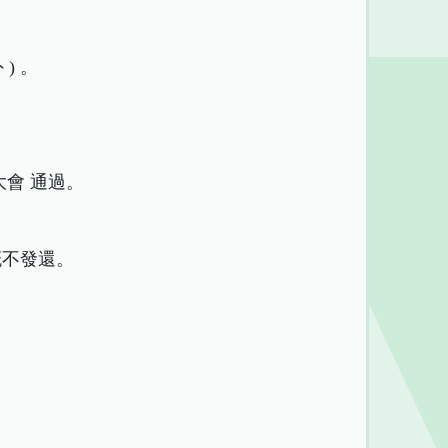
) 。
大會 通過。
概不發還。