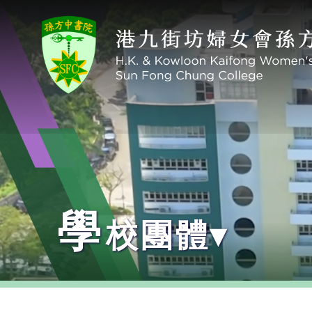
學
校團體▾