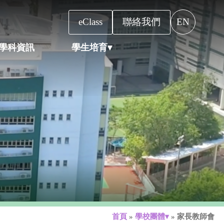
eClass
聯絡我們
EN
學科資訊
學生培育▾
首頁
»
學校團體▾
»
家長教師會