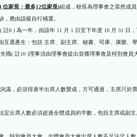
4
位家長；最多
12
位家長
)
組成，校長為理事會之當然成員
有遺缺，應由該級自行補選。
 ( 註8 ) 為一年，由該年 11 月 1 日至下年度 10 月 31
職位由互選產生：包括 主席、副主席、秘書、司庫、康樂、
註 9) 失職( 註10 )理事須由理事會提出並獲理事會及特別
動議之決議，必須得過半出席人數贊成，方可通過，主席只於
會議的法定出席人數必須超過全體成員的半數，包括主席或副主
會員大會、特別會員大會、全體會員大會出席人數不足法定人