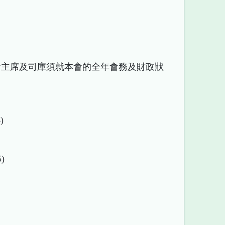
事會主席及司庫須就本會的全年會務及財政狀
)
)