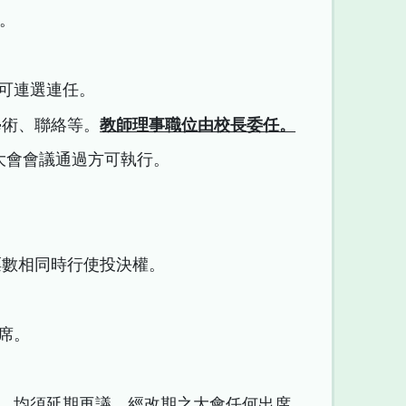
。
 日，可連選連任。
學術、聯絡等。
教師理事職位由校長委任。
會員大會會議通過方可執行。
票數相同時行使投決權。
席。
數，均須延期再議，經改期之大會任何出席