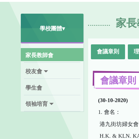
家長
學校團體▾
會議章則
家長教師會
校友會
會議章則
學生會
(30-10-2020)
領袖培育
1. 會名：
港九街坊婦女會
H.K. & KLN. 