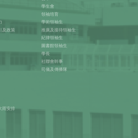
學生會
領袖培育
力
學術領袖生
引及政策
推廣及接待領袖生
紀律領袖生
圖書館領袖生
學長
社聯會幹事
司儀及傳播隊
大雨安排