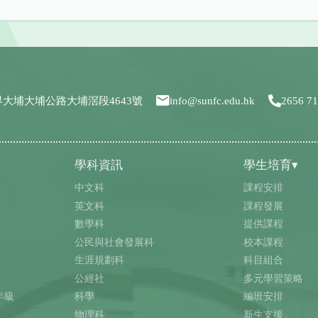
界大埔大埔公路大埔滘段4643號
info@sunfc.edu.hk
2656 7
學科資訊
學生培育▾
中文科
課程安排
英文科
課程發展
數學科
提供課程
公民與社會發展科
校本課程
生涯規劃科
科目組合
公經社
多元學習策略
年級
科學
編班安排
物理科
新生支援