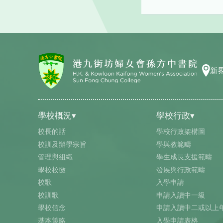
新
學校概況▾
學校行政▾
校長的話
學校行政架構圖
校訓及辦學宗旨
學與教範疇
管理與組織
學生成長支援範疇
學校校徽
發展與行政範疇
校歌
入學申請
校訓歌
申請入讀中一級
學校信念
申請入讀中二或以上
基本策略
入學申請表格