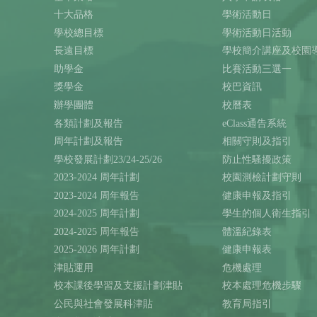
十大品格
學術活動日
學校總目標
學術活動日活動
長遠目標
學校簡介講座及校園
助學金
比賽活動三選一
獎學金
校巴資訊
辦學團體
校曆表
各類計劃及報告
eClass通告系統
周年計劃及報告
相關守則及指引
學校發展計劃23/24-25/26
防止性騷擾政策
2023-2024 周年計劃
校園測檢計劃守則
2023-2024 周年報告
健康申報及指引
2024-2025 周年計劃
學生的個人衛生指引（
2024-2025 周年報告
體溫紀錄表
2025-2026 周年計劃
健康申報表
津貼運用
危機處理
校本課後學習及支援計劃津貼
校本處理危機步驟
公民與社會發展科津貼
教育局指引