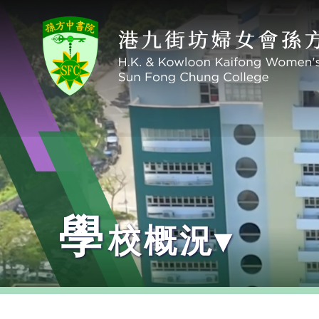
學
校概況▾