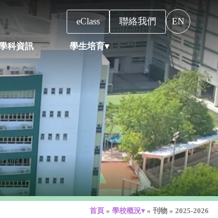
eClass
聯絡我們
EN
學科資訊
學生培育▾
首頁
»
學校概況▾
»
刊物
»
2025-2026