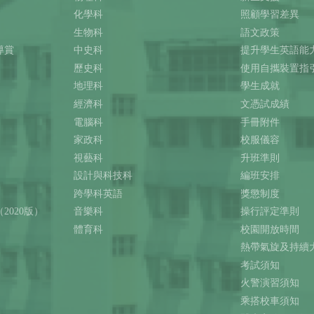
化學科
照顧學習差異
生物科
語文政策
導賞
中史科
提升學生英語能
歷史科
使用自攜裝置指
地理科
學生成就
經濟科
文憑試成績
電腦科
手冊附件
家政科
校服儀容
視藝科
升班準則
設計與科技科
編班安排
跨學科英語
獎懲制度
2020版）
音樂科
操行評定準則
體育科
校園開放時間
熱帶氣旋及持續
考試須知
火警演習須知
乘搭校車須知